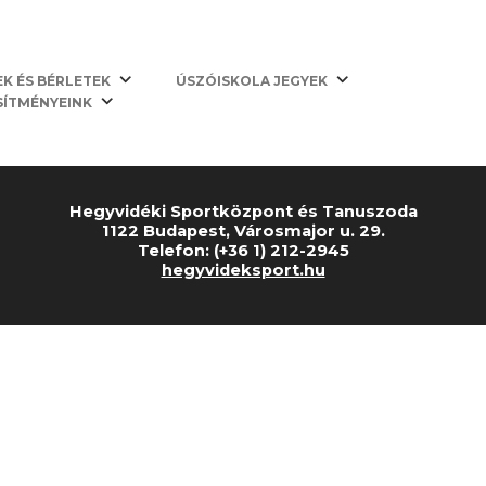
Kezdőlap
EK ÉS BÉRLETEK
ÚSZÓISKOLA JEGYEK
SÍTMÉNYEINK
Hegyvidéki Sportközpont és Tanuszoda
1122 Budapest, Városmajor u. 29.
Telefon: (+36 1) 212-2945
hegyvideksport.hu