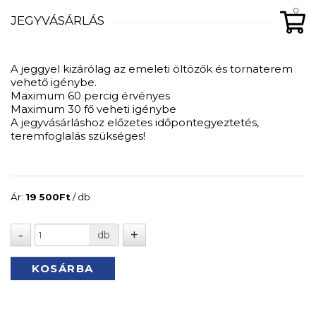
0
JEGYVÁSÁRLÁS
A jeggyel kizárólag az emeleti öltözők és tornaterem
vehető igénybe.
Maximum 60 percig érvényes
Maximum 30 fő veheti igénybe
A jegyvásárláshoz előzetes időpontegyeztetés,
teremfoglalás szükséges!
Ár:
19 500
Ft
/ db
db