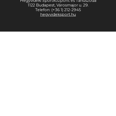
Hegyvidéki Sportközpont és Tanuszoda
1122 Budapest, Városmajor u. 29.
Telefon: (+36 1) 212-2945
hegyvideksport.hu