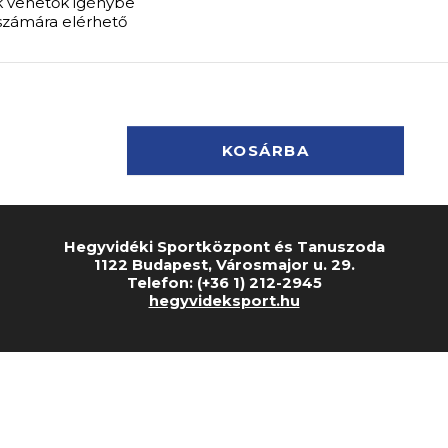
k vehetők igénybe
k számára elérhető
Hegyvidéki Sportközpont és Tanuszoda
1122 Budapest, Városmajor u. 29.
Telefon: (+36 1) 212-2945
hegyvideksport.hu