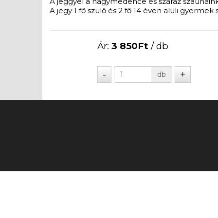
A jeggyel a nagymedence és száraz szaunáin
A jegy 1 fő szülő és 2 fő 14 éven aluli gyerme
Ár:
3 850
Ft
/ db
db