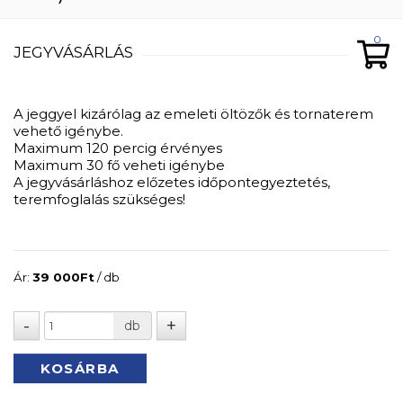
0
JEGYVÁSÁRLÁS
A jeggyel kizárólag az emeleti öltözők és tornaterem
vehető igénybe.
Maximum 120 percig érvényes
Maximum 30 fő veheti igénybe
A jegyvásárláshoz előzetes időpontegyeztetés,
teremfoglalás szükséges!
Ár:
39 000
Ft
/ db
db