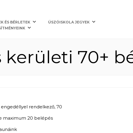
Kezdőlap
EK ÉS BÉRLETEK
ÚSZÓISKOLA JEGYEK
SÍTMÉNYEINK
 kerületi 70+ bé
i engedéllyel rendelkező, 70
etve maximum 20 belépés
aunáink