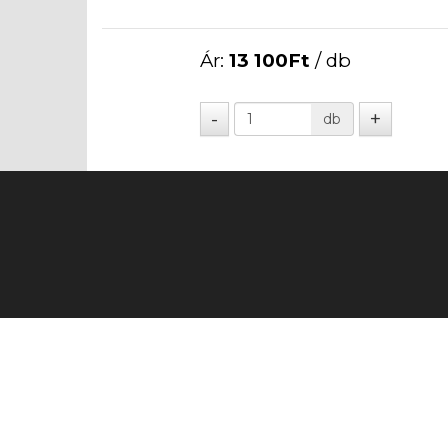
Ár:
13 100
Ft
/ db
db