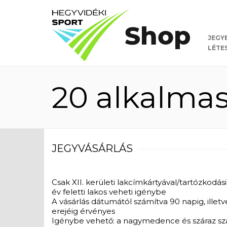
JEGY
LÉTE
20 alkalmas
JEGYVÁSÁRLÁS
Csak XII. kerületi lakcímkártyával/tartózkodás
év feletti lakos veheti igénybe
A vásárlás dátumától számítva 90 napig, ill
erejéig érvényes
Igénybe vehető: a nagymedence és száraz sz