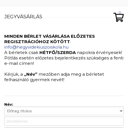
0
JEGYVÁSÁRLÁS
MINDEN BÉRLET VÁSÁRLÁSA ELŐZETES
REGISZTRÁCIÓHOZ KÖTÖTT
:
info@hegyvidekiuszoiskola.hu
A bérletek csak
HÉTFŐ/SZERDA
napokra érvényesek!
Pótlás esetén előzetes bejelentkezés szükséges a fenti
e-mail címen!
Kérjük, a
„Név”
mezőben adja meg a bérletet
felhasználó gyermek nevét!
Név: